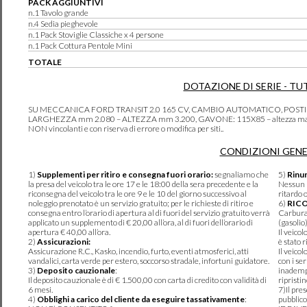
PACK AGGIUNTIVI
n.1 Tavolo grande
n.4 Sedia pieghevole
n.1 Pack Stoviglie Classiche x 4 persone
n.1 Pack Cottura Pentole Mini
TOTALE
DOTAZIONE DI SERIE - TU
SU MECCANICA FORD TRANSIT 2.0 165 CV, CAMBIO AUTOMATICO, POSTI
LARGHEZZA mm 2.080 – ALTEZZA mm 3.200, GAVONE: 115X85 – altezza max 120c
NON vincolanti e con riserva di errore o modifica per siti..
CONDIZIONI GENE
1)
Supplementi per ritiro e consegna fuori orario:
segnaliamo che
5)
Rinun
la presa del veicolo tra le ore 17 e le 18:00 della sera precedente e la
Nessun r
riconsegna del veicolo tra le ore 9 e le 10 del giorno successivo al
ritardo 
noleggio prenotato è un servizio gratuito; per le richieste di ritiro e
6)
RIC
consegna entro l’orario di apertura al di fuori del servizio gratuito verrà
Carburan
applicato un supplemento di € 20,00 all’ora, al di fuori dell’orario di
(gasolio
apertura € 40,00 all’ora.
Il veico
2)
Assicurazioni:
è stato r
Assicurazione R.C., Kasko, incendio, furto, eventi atmosferici, atti
Il veico
vandalici, carta verde per estero, soccorso stradale, infortuni guidatore.
con i se
3)
Deposito cauzionale
:
inadempi
Il deposito cauzionale è di € 1.500,00 con carta di credito con validità di
ripristi
6 mesi.
7)Il pre
4)
Obblighi a carico del cliente da eseguire tassativamente
:
pubblico