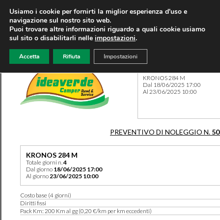
Usiamo i cookie per fornirti la miglior esperienza d'uso e
navigazione sul nostro sito web.
Puoi trovare altre informazioni riguardo a quali cookie usiamo
sul sito o disabilitarli nelle
impostazioni
.
Accetta
Rifiuta
Impostazioni
Preventivo 50115 del 09/04
KRONOS 284 M
Dal 18/06/2025 17:00
Al 23/06/2025 10:00
PREVENTIVO DI NOLEGGIO N.
50
KRONOS 284 M
Totale giorni n.
4
Dal giorno
18/06/2025 17:00
Al giorno
23/06/2025 10:00
Costo base (4 giorni)
Diritti fissi
Pack Km: 200 Km al gg (0,20 €/km per km eccedenti)