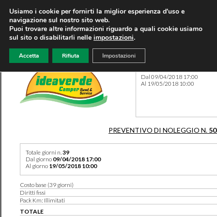
Usiamo i cookie per fornirti la miglior esperienza d'uso e
navigazione sul nostro sito web.
Puoi trovare altre informazioni riguardo a quali cookie usiamo
sul sito o disabilitarli nelle
impostazioni
.
Accetta
Rifiuta
Impostazioni
Preventivo 50113 del 10/04
Dal 09/04/2018 17:00
Al 19/05/2018 10:00
PREVENTIVO DI NOLEGGIO N.
50
Totale giorni n.
39
Dal giorno
09/04/2018 17:00
Al giorno
19/05/2018 10:00
Costo base (39 giorni)
Diritti fissi
Pack Km: Illimitati
TOTALE