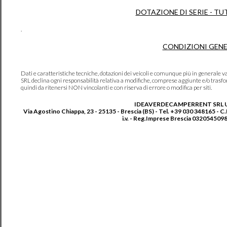
DOTAZIONE DI SERIE - TU
.
CONDIZIONI GENE
Dati e caratteristiche tecniche, dotazioni dei veicoli e comunque più in genera
SRL declina ogni responsabilità relativa a modifiche, comprese aggiunte e/o trasf
quindi da ritenersi NON vincolanti e con riserva di errore o modifica per siti.
IDEAVERDECAMPERRENT SRL 
Via Agostino Chiappa, 23 - 25135 - Brescia (BS) - Tel. +39 030 348165 - C
i.v. - Reg.Imprese Brescia 0320545098