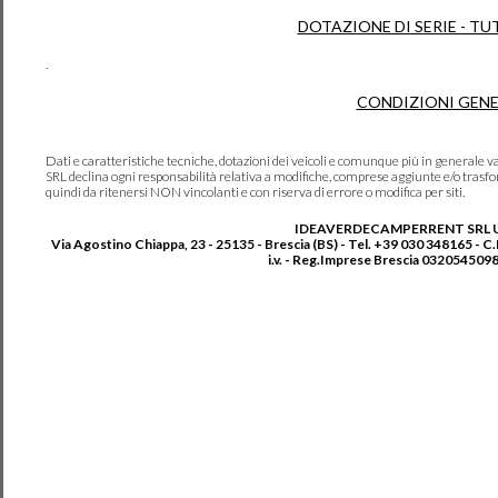
DOTAZIONE DI SERIE - TU
.
CONDIZIONI GENE
Dati e caratteristiche tecniche, dotazioni dei veicoli e comunque più in genera
SRL declina ogni responsabilità relativa a modifiche, comprese aggiunte e/o trasf
quindi da ritenersi NON vincolanti e con riserva di errore o modifica per siti.
IDEAVERDECAMPERRENT SRL 
Via Agostino Chiappa, 23 - 25135 - Brescia (BS) - Tel. +39 030 348165 - C
i.v. - Reg.Imprese Brescia 0320545098