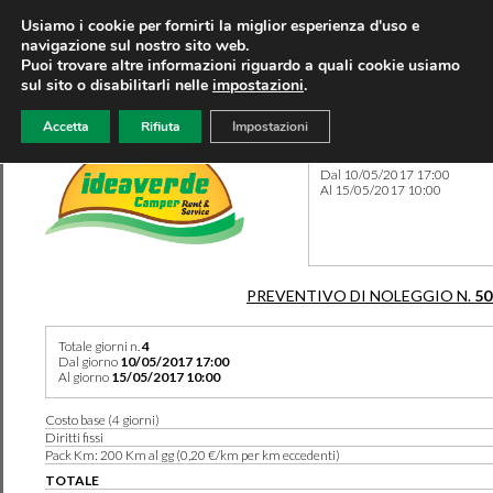
Usiamo i cookie per fornirti la miglior esperienza d'uso e
navigazione sul nostro sito web.
Puoi trovare altre informazioni riguardo a quali cookie usiamo
sul sito o disabilitarli nelle
impostazioni
.
Accetta
Rifiuta
Impostazioni
Preventivo 50110 del 03/08
Dal 10/05/2017 17:00
Al 15/05/2017 10:00
PREVENTIVO DI NOLEGGIO N.
50
Totale giorni n.
4
Dal giorno
10/05/2017 17:00
Al giorno
15/05/2017 10:00
Costo base (4 giorni)
Diritti fissi
Pack Km: 200 Km al gg (0,20 €/km per km eccedenti)
TOTALE