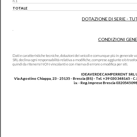
n.1
TOTALE
DOTAZIONE DI SERIE - TU
.
CONDIZIONI GENE
Dati e caratteristiche tecniche, dotazioni dei veicoli e comunque più in genera
SRL declina ogni responsabilità relativa a modifiche, comprese aggiunte e/o trasf
quindi da ritenersi NON vincolanti e con riserva di errore o modifica per siti.
IDEAVERDECAMPERRENT SRL 
Via Agostino Chiappa, 23 - 25135 - Brescia (BS) - Tel. +39 030 348165 - C
i.v. - Reg.Imprese Brescia 0320545098