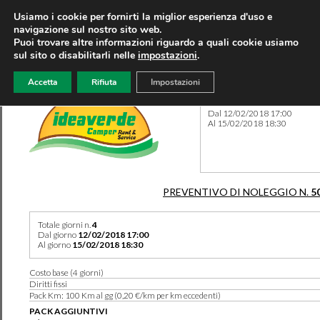
Usiamo i cookie per fornirti la miglior esperienza d'uso e
navigazione sul nostro sito web.
Puoi trovare altre informazioni riguardo a quali cookie usiamo
sul sito o disabilitarli nelle
impostazioni
.
Accetta
Rifiuta
Impostazioni
Preventivo 5011 del 07/08/
Dal 12/02/2018 17:00
Al 15/02/2018 18:30
PREVENTIVO DI NOLEGGIO N.
5
Totale giorni n.
4
Dal giorno
12/02/2018 17:00
Al giorno
15/02/2018 18:30
Costo base (4 giorni)
Diritti fissi
Pack Km: 100 Km al gg (0,20 €/km per km eccedenti)
PACK AGGIUNTIVI