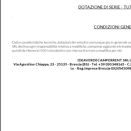
DOTAZIONE DI SERIE - TU
.
CONDIZIONI GENE
Dati e caratteristiche tecniche, dotazioni dei veicoli e comunque più in genera
SRL declina ogni responsabilità relativa a modifiche, comprese aggiunte e/o trasf
quindi da ritenersi NON vincolanti e con riserva di errore o modifica per siti.
IDEAVERDECAMPERRENT SRL 
Via Agostino Chiappa, 23 - 25135 - Brescia (BS) - Tel. +39 030 348165 - C
i.v. - Reg.Imprese Brescia 0320545098