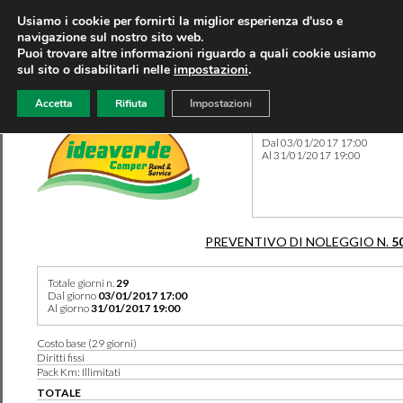
Usiamo i cookie per fornirti la miglior esperienza d'uso e
navigazione sul nostro sito web.
Puoi trovare altre informazioni riguardo a quali cookie usiamo
sul sito o disabilitarli nelle
impostazioni
.
Accetta
Rifiuta
Impostazioni
Preventivo 5011 del 01/03/
Dal 03/01/2017 17:00
Al 31/01/2017 19:00
PREVENTIVO DI NOLEGGIO N.
5
Totale giorni n.
29
Dal giorno
03/01/2017 17:00
Al giorno
31/01/2017 19:00
Costo base (29 giorni)
Diritti fissi
Pack Km: Illimitati
TOTALE