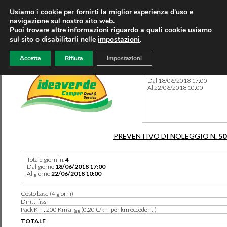
Usiamo i cookie per fornirti la miglior esperienza d'uso e
navigazione sul nostro sito web.
Puoi trovare altre informazioni riguardo a quali cookie usiamo
sul sito o disabilitarli nelle
impostazioni
.
Accetta
Rifiuta
Impostazioni
Preventivo 50106 del 06/04
Dal 18/06/2018 17:00
Al 22/06/2018 10:00
PREVENTIVO DI NOLEGGIO N.
50
Totale giorni n.
4
Dal giorno
18/06/2018 17:00
Al giorno
22/06/2018 10:00
Costo base (4 giorni)
Diritti fissi
Pack Km: 200 Km al gg (0,20 €/km per km eccedenti)
TOTALE