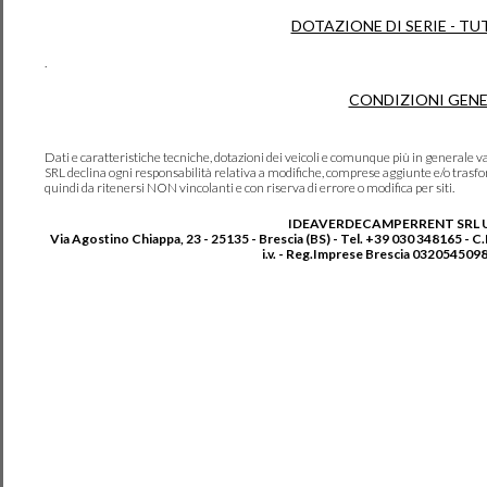
DOTAZIONE DI SERIE - TU
.
CONDIZIONI GENE
Dati e caratteristiche tecniche, dotazioni dei veicoli e comunque più in genera
SRL declina ogni responsabilità relativa a modifiche, comprese aggiunte e/o trasf
quindi da ritenersi NON vincolanti e con riserva di errore o modifica per siti.
IDEAVERDECAMPERRENT SRL 
Via Agostino Chiappa, 23 - 25135 - Brescia (BS) - Tel. +39 030 348165 - C
i.v. - Reg.Imprese Brescia 0320545098