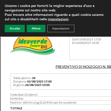
Usiamo i cookie per fornirti la miglior esperienza d'uso e
navigazione sul nostro sito web.
Puoi trovare altre informazioni riguardo a quali cookie usiamo
sul sito o disabilitarli nelle
impostazioni
.
Accetta
Rifiuta
Impostazioni
Preventivo 50105 del 05/04
Dal 01/08/2025 17:00
Al 26/08/2025 10:00
PREVENTIVO DI NOLEGGIO N.
50
Totale giorni n.
24
Dal giorno
01/08/2025 17:00
Al giorno
26/08/2025 10:00
Costo base (24 giorni)
Diritti fissi
Pack Km: 100 Km al gg (0,20 €/km per km eccedenti)
TOTALE