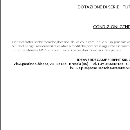
DOTAZIONE DI SERIE - TU
.
CONDIZIONI GENE
Dati e caratteristiche tecniche, dotazioni dei veicoli e comunque più in genera
SRL declina ogni responsabilità relativa a modifiche, comprese aggiunte e/o trasf
quindi da ritenersi NON vincolanti e con riserva di errore o modifica per siti.
IDEAVERDECAMPERRENT SRL 
Via Agostino Chiappa, 23 - 25135 - Brescia (BS) - Tel. +39 030 348165 - C
i.v. - Reg.Imprese Brescia 0320545098