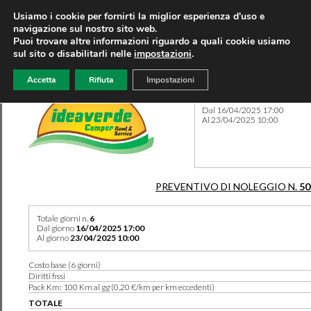
Usiamo i cookie per fornirti la miglior esperienza d'uso e
navigazione sul nostro sito web.
Puoi trovare altre informazioni riguardo a quali cookie usiamo
sul sito o disabilitarli nelle
impostazioni
.
Accetta
Rifiuta
Impostazioni
Preventivo 50103 del 05/04
Dal 16/04/2025 17:00
Al 23/04/2025 10:00
PREVENTIVO DI NOLEGGIO N.
50
Totale giorni n.
6
Dal giorno
16/04/2025 17:00
Al giorno
23/04/2025 10:00
Costo base (6 giorni)
Diritti fissi
Pack Km: 100 Km al gg (0,20 €/km per km eccedenti)
TOTALE