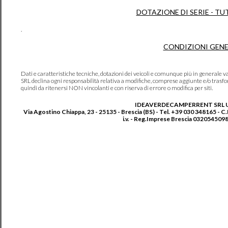
DOTAZIONE DI SERIE - TU
.
CONDIZIONI GENE
Dati e caratteristiche tecniche, dotazioni dei veicoli e comunque più in genera
SRL declina ogni responsabilità relativa a modifiche, comprese aggiunte e/o trasf
quindi da ritenersi NON vincolanti e con riserva di errore o modifica per siti.
IDEAVERDECAMPERRENT SRL 
Via Agostino Chiappa, 23 - 25135 - Brescia (BS) - Tel. +39 030 348165 - C
i.v. - Reg.Imprese Brescia 0320545098