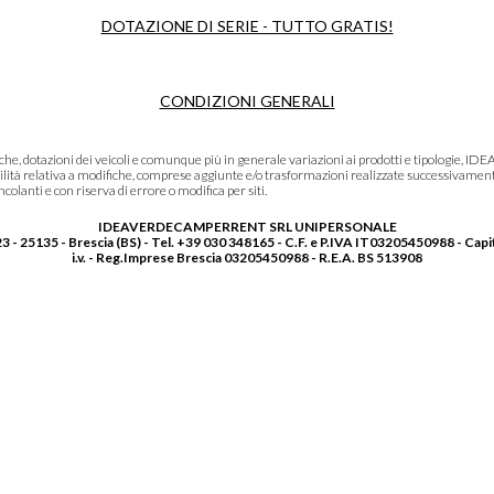
DOTAZIONE DI SERIE - TUTTO GRATIS!
CONDIZIONI GENERALI
niche, dotazioni dei veicoli e comunque più in generale variazioni ai prodotti e tipolo
lità relativa a modifiche, comprese aggiunte e/o trasformazioni realizzate successivament
olanti e con riserva di errore o modifica per siti.
IDEAVERDECAMPERRENT SRL UNIPERSONALE
3 - 25135 - Brescia (BS) - Tel. +39 030 348165 - C.F. e P.IVA IT03205450988 - Capi
i.v. - Reg.Imprese Brescia 03205450988 - R.E.A. BS 513908