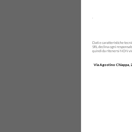
.
Dati e caratteristiche tec
SRL declina ogni responsabi
quindi da ritenersi NON vinc
Via Agostino Chiappa, 2