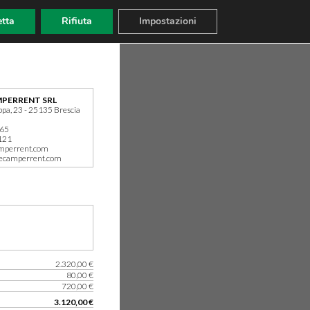
tta
Rifiuta
Impostazioni
PERRENT SRL
ppa, 23 - 25135 Brescia
165
121
mperrent.com
ecamperrent.com
2.320,00 €
80,00 €
720,00 €
3.120,00 €