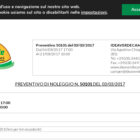
 d'uso e navigazione sul nostro sito web.
Acce
okie usiamo sul sito o disabilitarli nelle
impostazioni
.
Preventivo 50101 del 03/03/2017
IDEAVERDECAM
Dal 04/08/2017 17:00
Via Agostino Chia
Al 21/08/2017 10:00
(BS)
Tel. +39.030.348
Fax. +39.030.349
www.ideaverdeca
camper@ideaverd
PREVENTIVO DI NOLEGGIO N.
50101
DEL 03/03/2017
 17:00
0:00
20 €/km per km eccedenti)