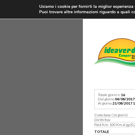
Usiamo i cookie per fornirti la miglior esperienza
Puoi trovare altre informazioni riguardo a quali co
Totale giorni n.
16
Dal giorno
04/08/2017
Al giorno
21/08/2017 1
Costo base (16 giorni)
Diritti fissi
Pack Km: 100 Km al gg (0,
TOTALE