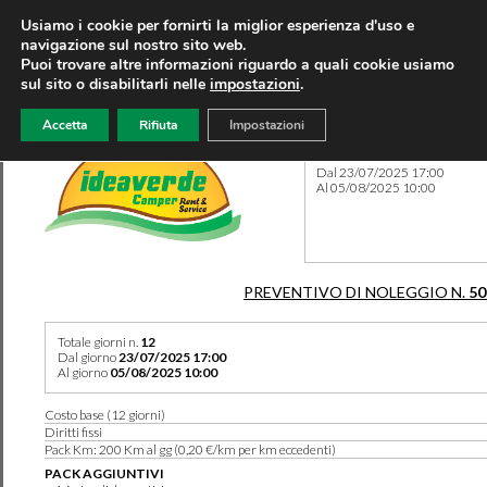
Usiamo i cookie per fornirti la miglior esperienza d'uso e
navigazione sul nostro sito web.
Puoi trovare altre informazioni riguardo a quali cookie usiamo
sul sito o disabilitarli nelle
impostazioni
.
Accetta
Rifiuta
Impostazioni
Preventivo 50101 del 03/04
Dal 23/07/2025 17:00
Al 05/08/2025 10:00
PREVENTIVO DI NOLEGGIO N.
50
Totale giorni n.
12
Dal giorno
23/07/2025 17:00
Al giorno
05/08/2025 10:00
Costo base (12 giorni)
Diritti fissi
Pack Km: 200 Km al gg (0,20 €/km per km eccedenti)
PACK AGGIUNTIVI