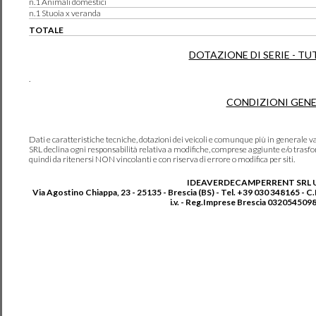
n.1 Animali domestici
n.1 Stuoia x veranda
TOTALE
DOTAZIONE DI SERIE - TU
.
CONDIZIONI GENE
Dati e caratteristiche tecniche, dotazioni dei veicoli e comunque più in genera
SRL declina ogni responsabilità relativa a modifiche, comprese aggiunte e/o trasf
quindi da ritenersi NON vincolanti e con riserva di errore o modifica per siti.
IDEAVERDECAMPERRENT SRL 
Via Agostino Chiappa, 23 - 25135 - Brescia (BS) - Tel. +39 030 348165 - C
i.v. - Reg.Imprese Brescia 0320545098