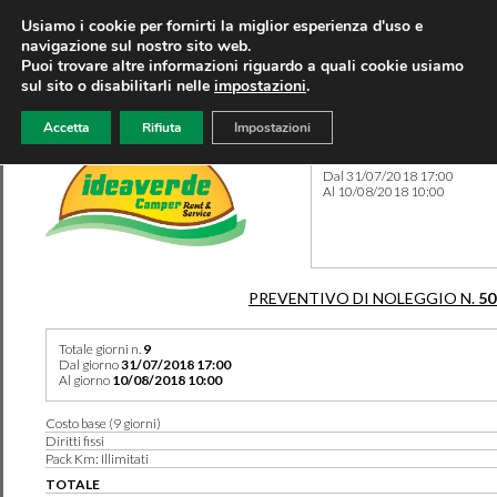
Usiamo i cookie per fornirti la miglior esperienza d'uso e
navigazione sul nostro sito web.
Puoi trovare altre informazioni riguardo a quali cookie usiamo
sul sito o disabilitarli nelle
impostazioni
.
Accetta
Rifiuta
Impostazioni
Preventivo 50100 del 05/04
Dal 31/07/2018 17:00
Al 10/08/2018 10:00
PREVENTIVO DI NOLEGGIO N.
50
Totale giorni n.
9
Dal giorno
31/07/2018 17:00
Al giorno
10/08/2018 10:00
Costo base (9 giorni)
Diritti fissi
Pack Km: Illimitati
TOTALE