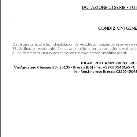
DOTAZIONE DI SERIE - TU
.
CONDIZIONI GENE
Dati e caratteristiche tecniche, dotazioni dei veicoli e comunque più in genera
SRL declina ogni responsabilità relativa a modifiche, comprese aggiunte e/o trasf
quindi da ritenersi NON vincolanti e con riserva di errore o modifica per siti.
IDEAVERDECAMPERRENT SRL 
Via Agostino Chiappa, 23 - 25135 - Brescia (BS) - Tel. +39 030 348165 - C
i.v. - Reg.Imprese Brescia 0320545098