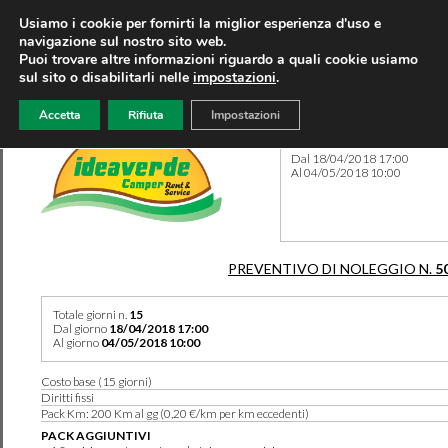
Usiamo i cookie per fornirti la miglior esperienza d'uso e
navigazione sul nostro sito web.
Puoi trovare altre informazioni riguardo a quali cookie usiamo
sul sito o disabilitarli nelle
impostazioni
.
Accetta
Rifiuta
Impostazioni
Preventivo 5010 del 08/08/
Dal 18/04/2018 17:00
Al 04/05/2018 10:00
PREVENTIVO DI NOLEGGIO N.
5
Totale giorni n.
15
Dal giorno
18/04/2018 17:00
Al giorno
04/05/2018 10:00
Costo base (15 giorni)
Diritti fissi
Pack Km: 200 Km al gg (0,20 €/km per km eccedenti)
PACK AGGIUNTIVI