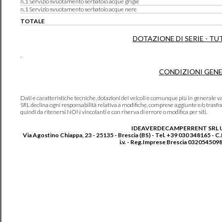
n.1 Servizio svuotamento serbatoio acque grigie
n.1 Servizio svuotamento serbatoio acque nere
TOTALE
DOTAZIONE DI SERIE - TU
.
CONDIZIONI GENE
Dati e caratteristiche tecniche, dotazioni dei veicoli e comunque più in genera
SRL declina ogni responsabilità relativa a modifiche, comprese aggiunte e/o trasf
quindi da ritenersi NON vincolanti e con riserva di errore o modifica per siti.
IDEAVERDECAMPERRENT SRL 
Via Agostino Chiappa, 23 - 25135 - Brescia (BS) - Tel. +39 030 348165 - C
i.v. - Reg.Imprese Brescia 0320545098