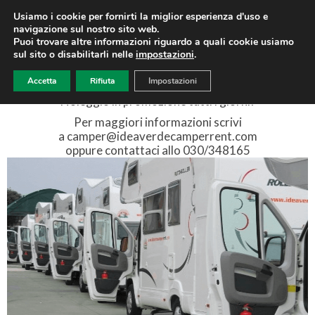
Usiamo i cookie per fornirti la miglior esperienza d'uso e
navigazione sul nostro sito web.
Puoi trovare altre informazioni riguardo a quali cookie usiamo
sul sito o disabilitarli nelle
impostazioni
.
NOLEGGIO IN PROMOZIONE TUTTI I GIORNI
Accetta
Rifiuta
Impostazioni
Noleggio in promozione tutti i giorni!
Per maggiori informazioni scrivi
a camper@ideaverdecamperrent.com
oppure contattaci allo 030/348165